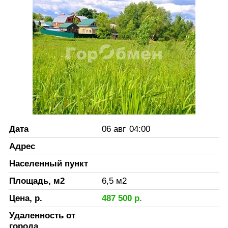
Дата
06 авг
04:00
Адрес
Населенный пункт
Площадь, м2
6,5
м2
Цена, р.
487 500
р.
Удаленность от
города